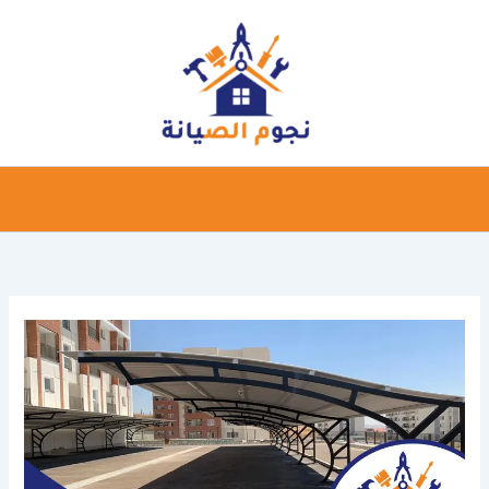
خطي
لى
لمحتوى