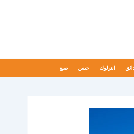
ائق
انترلوك
جبس
صبغ