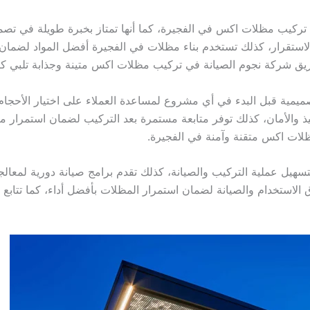
تركيب مظلات اكس في الفجيرة، كما أنها تمتاز بخبرة طويلة في تصميم
ات الظل والاستقرار، كذلك تستخدم بناء مظلات في الفجيرة أفضل المواد ل
فريق شركة نجوم الصيانة في تركيب مظلات اكس متينة وجذابة تلبي كاف
ميمية قبل البدء في أي مشروع لمساعدة العملاء على اختيار الأحجام 
فيذ والأمان، كذلك توفر متابعة مستمرة بعد التركيب لضمان استمرار
لات اكس متقنة وآمنة في الفجيرة.
تسهيل عملية التركيب والصيانة، كذلك تقدم برامج صيانة دورية لمعال
الاستخدام والصيانة لضمان استمرار المظلات بأفضل أداء، كما تتابع