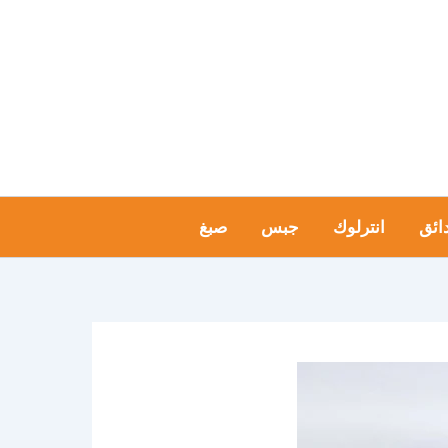
ائق
انترلوك
جبس
صبغ