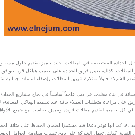
 الحدادة المتخصصة في المظلات، حيث تتميز بتقديم حلول متينة وآم
لمظلات. كذلك، يعمل فريق الحدادة على تصميم هياكل قوية تتوافق مع
، توفر الشركة حلولاً مبتكرة لتزيين المظلات وإضفاء لمسات جمالية مت
الصيانة في بناء مظلات في دبي عاملاً أساسياً في نجاح مشاريع الحدادة
لى مراعاة متطلبات العملاء بدقة عند تصميم الهياكل المعدنية، لذلك ي
ر في كل تصميم لتقديم مظلات فريدة ومميزة تتناسب مع جميع الأذواق
ة، كما أنها توفر دعمًا فنيًا مستمرًا لضمان الحفاظ على متانة المظل
النهاية. كذلك، تعمل الشركة على دمج تقنيات مقاومة العوامل الجوي