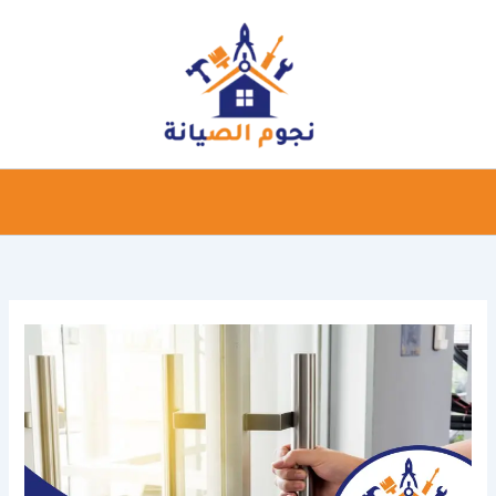
خطي
لى
لمحتوى