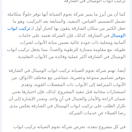
تركيب ابواب الوميتال في الشارقة
كما أن من أبرز ما يميز شركة نجوم الصيانة أنها توفر حلولًا متكاملة
تشمل التصميم، القياس، التنفيذ، والمتابعة بعد التركيب، وهو ما
جعل الكثير من سكان الشارقة يثقون بها كخيار أول لـ
تركيب ابواب
الوميتال
في الشارقة. كذلك، فإن الشركة تعتمد على خامات
ألمانية ومحلية ذات جودة عالية تضمن متانة الأبواب لفترات
طويلة، مع مقاومة ممتازة للرطوبة والصدأ، مما يجعل تركيب ابواب
الوميتال في الشارقة أكثر عملية وفائدة من الأبواب التقليدية.
أيضا، تهتم شركة نجوم الصيانة تركيب ابواب الوميتال في الشارقة
بتوفير تصاميم متنوعة وعصرية، تتماشى مع مختلف الأذواق، من
الأبواب المنزلقة إلى الأبواب ذات المفصلات القوية، وتقدم
استشارات مجانية قبل تنفيذ المشروع. لذلك، فإن اختيارها يعني
ضمان الراحة والأمان والجمال في آنٍ واحد. وتجدر الإشارة إلى أن
تكرار الطلب على تركيب ابواب الوميتال في الشارقة يعكس مدى
رضا العملاء عن خدمات الشركة.
في كل مشروع تنفذه، تحرص شركة نجوم الصيانة تركيب ابواب