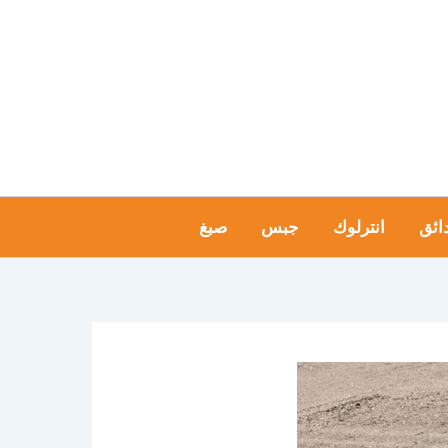
ائق
انترلوك
جبس
صبغ