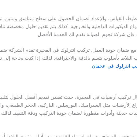
خطيط، القياس، والإعداد لضمان الحصول على سطح متناسق ومتين. ت
اع الديكورات الداخلية والخارجية. كذلك يتم تقديم حلول مخصصة تناسب
فإن شركة نجوم الصيانة تقدم لك الخدمة الأفضل.
ة مع ضمان جودة العمل. تركيب انترلوك في الفجيرة تقدم الشركة ضما
لبلاط بأسلوب يتسم بالدقة والاحترافية. لذلك، إذا كنت بحاجة إلى 
ب انترلوك في عجمان
تركيب أرضيات في الفجيرة، حيث تضمن تقديم أفضل الحلول لتلبية اح
واع الأرضيات مثل السيراميك، البورسلين، الباركيه، الحجر الطبيعي، و
يات حديثة وأدوات متطورة لضمان جودة التركيب ودقة التنفيذ. لذلك، تُع
ن تحضير السطح وضمان استواء القاعدة، وصولًا إلى تثبيت البلاط أو ا