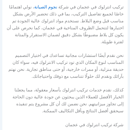
تركيب انترلوك في عجمان في شركة
نجوم الصيانة
، نولي اهتمامًا
خاصًا لجميع تفاصيل التركيب، بما في ذلك تحضير الأرض بشكل
مناسب قبل وضع البلاط. نستخدم مواد انترلوك عالية الجودة تم
اختبارها لتتحمل الظروف المناخية في عجمان، كما نحرص على أن
يكون كل بلاط مضبوطًا بشكل دقيق لضمان الاستقرار والمتانة
لفترة طويلة.
نحن نقدم أيضًا استشارات مجانية تساعدك في اختيار التصميم
المناسب لنوع المكان الذي تود تركيب الانترلوك فيه، سواء كان
حديقة منزلية، أو ممرات خارجية، أو حتى مناطق تجارية. نحن نهتم
بآرائك ونقدم لك حلولًا تتناسب مع ذوقك واحتياجاتك.
كذلك، نقدم خدمات تركيب انترلوك بأسعار معقولة، مما يجعلنا
الخيار الأفضل للعملاء الذين يبحثون عن جودة عالية دون الحاجة
إلى تجاوز ميزانيتهم. نحن نضمن لك أن كل مشروع يتم تنفيذه
سيحقق أفضل النتائج وبأقل التكاليف الممكنة.
شركة تركيب انترلوك في عجمان