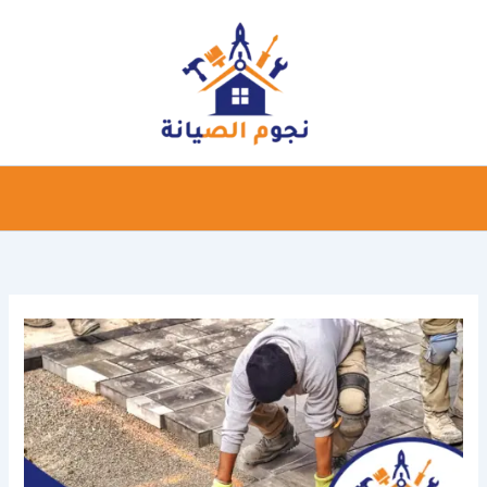
خطي
لى
لمحتوى