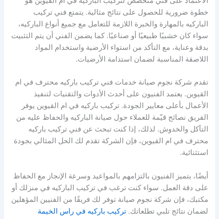
الاعتماد على فني متخصص لتركيب الباركيه في ام القيوين هو
خطوة ضرورية للحصول على نتائج مثالية. يتمتع فني تركيب
الباركيه بالمهارة والخبرة اللازمة للتعامل مع جميع أنواع الباركيه،
سواء كان خشبيًا طبيعيًا أو صناعيًا. كما يضمن الفني أن يتم التثبيت
بدقة وعناية، مع التأكد من استواء الأرضية واستخدام المواد
اللاصقة المناسبة لضمان استدامة الأرضيات.
تقدم شركة نجوم صيانة خدمات فني تركيب باركيه محترف في ام
القيوين. يعتمد الفنيون على أحدث الأدوات والتقنيات لتنفيذ
الأعمال بأعلى معايير الجودة. تركيب باركيه في ام القيوين يوفر
الفريق نصائح قيّمة للعملاء حول صيانة الباركيه والحفاظ عليه من
التآكل والخدوش. لذلك، إذا كنت تبحث عن فني تركيب باركيه
محترف في ام القيوين، فإن الشركة تقدم لك الحل المثالي بجودة
استثنائية.
أيضًا، يتميز الفنيون بالتزامهم بالمواعيد وسرعة الإنجاز مع الحفاظ
على دقة العمل. سواء كنت ترغب في تركيب الباركيه في منزلك أو
مكتبك، فإن شركة نجوم صيانة توفر لك فريقًا من الفنيين المؤهلين
لضمان نتائج تلبي تطلعاتك.
تركيب باركيه في راس الخيمة