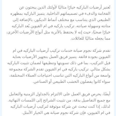
تُعتبر أرضيات الباركيه خيارًا مثاليًا لأولئك الذين يبحثون عن
الفخامة والدفء في تصميماتهم الداخلية. يتميز الباركيه بمظهره
الطبيعي الذي يتناسب مع مختلف أنماط الديكور، بالإضافة إلى
متانته وسهولة صيانته. تركيب باركيه في ام القيوين يُعد الباركيه
خيارًا صحيًا، حيث إنه لا يحتفظ بالأتربة مثل أنواع الأرضيات الأخرى،
مما يجعله مثاليًا للعائلات.
تقدم شركة نجوم صيانة خدمات تركيب أرضيات الباركيه في ام
القيوين بجودة فائقة. يتميز فريق العمل بتجهيز الأرضيات بعناية
قبل التركيب، بما في ذلك تسويتها وتنظيفها لضمان تثبيت الباركيه
بشكل مثالي. تركيب باركيه في ام القيوين تقدم الشركة مجموعة
واسعة من أنواع الباركيه التي تناسب احتياجات العملاء المختلفة،
سواء كانوا يفضلون الخشب الطبيعي أو الصناعي.
أيضًا، يحرص فريق العمل على الالتزام بالجداول الزمنية والتعامل
مع جميع التفاصيل بدقة، من تثبيت الشرائح إلى اللمسات النهائية.
لذلك، إذا كنت تبحث عن شركة موثوقة لتركيب أرضيات الباركيه
في ام القيوين، فإن شركة نجوم صيانة هي الخيار الأمثل.