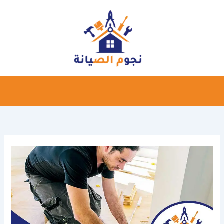
خطي
لى
لمحتوى