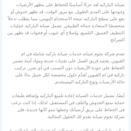
صيانة الباركيه تُعد جزءًا أساسيًا للحفاظ على مظهر الأرضيات
وجودتها على المدى الطويل. مع مرور الوقت، قد تظهر خدوش أو
بقع على سطح الباركيه نتيجة الاستخدام اليومي، مما يتطلب تدخلاً
متخصصًا لاستعادة جماله الطبيعي. تشمل صيانة الباركيه عمليات
التنظيف العميق، التلميع، وإصلاح أي عيوب أو فجوات قد تظهر بين
الشرائح.
تقدم شركة نجوم صيانة خدمات صيانة باركيه شاملة في ام
القيوين. يعتمد فريق العمل على تقنيات حديثة ومواد آمنة تضمن
الحفاظ على جودة الأرضيات دون التسبب في أي ضرر. تركيب
باركيه في ام القيوين تُقدَّم حلول مخصصة لكل عميل بناءً على
حالة الأرضيات ونوع الباركيه المستخدم.
أيضًا، تشمل خدمات الصيانة إعادة تلميع الباركيه وإضافة طبقات
حماية تمنع الخدوش والتلف في المستقبل. لذلك، إذا كنت ترغب
في الحفاظ على بريق أرضياتك وجعلها تبدو كأنها جديدة، فإن
شركة نجوم صيانة تقدم لك الحلول المثالية.
تركيب باركيه في ام القيوين تقدم الشركة خدمات الصيانة الدورية