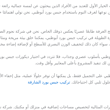
يار الأول للعديد من الأفراد الذين يبحثون عن لمسة جمالية رائعة
وعها لغرف النوم باستخدام جبس بورد أبوظبي. نحن نولي اهتمامًا خ
 الغرفة طابعًا عصريًا يعكس ذوقك الخاص. نحن في شركة نجوم الصي
رة الطويلة في تركيب جبس بورد أبوظبي، يمكننا خلق بيئة مريحة ومثال
سواء كان ذلك لتخفيف الوزن البصري للأسطح أو لإضافة إضاءة مخفي
وظبي بأسلوب عصري وجذاب، فلا تتردد في اختيار ديكورات جبس بو
من لك تنفيذ المشروع بأعلى المعايير وأقل وقت.
ي على التجميل فقط، بل يمكنها أن توفر حلولًا عملية، مثل إخفاء الأ
لول تلبي كل احتياجاتك.
تركيب جبس بورد الشارقة
رات المثالية لتخصيص مساحات إضافية في منزلك أو مكتبك. شركة نج