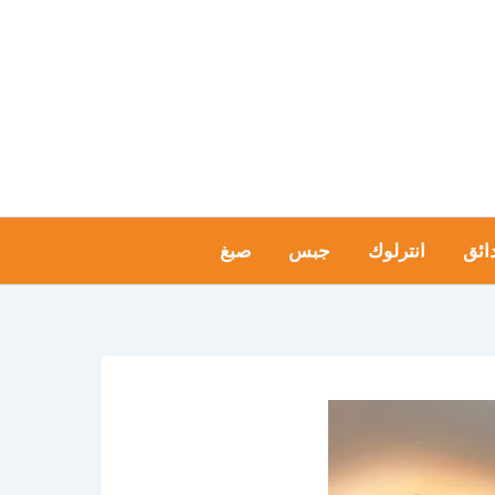
ائق
انترلوك
جبس
صبغ