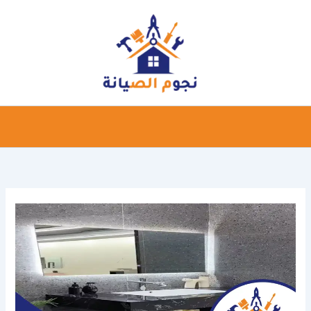
خطي
لى
لمحتوى