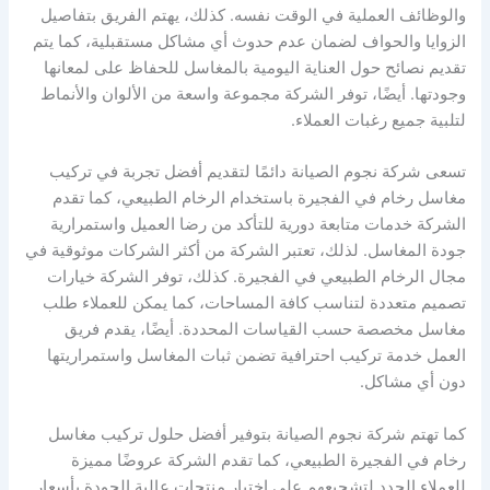
والوظائف العملية في الوقت نفسه. كذلك، يهتم الفريق بتفاصيل
الزوايا والحواف لضمان عدم حدوث أي مشاكل مستقبلية، كما يتم
تقديم نصائح حول العناية اليومية بالمغاسل للحفاظ على لمعانها
وجودتها. أيضًا، توفر الشركة مجموعة واسعة من الألوان والأنماط
لتلبية جميع رغبات العملاء.
تسعى شركة نجوم الصيانة دائمًا لتقديم أفضل تجربة في تركيب
مغاسل رخام في الفجيرة باستخدام الرخام الطبيعي، كما تقدم
الشركة خدمات متابعة دورية للتأكد من رضا العميل واستمرارية
جودة المغاسل. لذلك، تعتبر الشركة من أكثر الشركات موثوقية في
مجال الرخام الطبيعي في الفجيرة. كذلك، توفر الشركة خيارات
تصميم متعددة لتناسب كافة المساحات، كما يمكن للعملاء طلب
مغاسل مخصصة حسب القياسات المحددة. أيضًا، يقدم فريق
العمل خدمة تركيب احترافية تضمن ثبات المغاسل واستمراريتها
دون أي مشاكل.
كما تهتم شركة نجوم الصيانة بتوفير أفضل حلول تركيب مغاسل
رخام في الفجيرة الطبيعي، كما تقدم الشركة عروضًا مميزة
للعملاء الجدد لتشجيعهم على اختيار منتجات عالية الجودة بأسعار