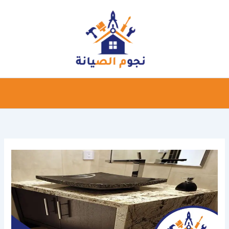
خطي
لى
لمحتوى