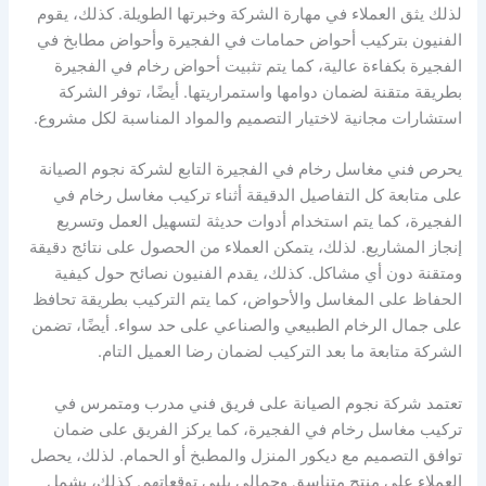
لذلك يثق العملاء في مهارة الشركة وخبرتها الطويلة. كذلك، يقوم
الفنيون بتركيب أحواض حمامات في الفجيرة وأحواض مطابخ في
الفجيرة بكفاءة عالية، كما يتم تثبيت أحواض رخام في الفجيرة
بطريقة متقنة لضمان دوامها واستمراريتها. أيضًا، توفر الشركة
استشارات مجانية لاختيار التصميم والمواد المناسبة لكل مشروع.
يحرص فني مغاسل رخام في الفجيرة التابع لشركة نجوم الصيانة
على متابعة كل التفاصيل الدقيقة أثناء تركيب مغاسل رخام في
الفجيرة، كما يتم استخدام أدوات حديثة لتسهيل العمل وتسريع
إنجاز المشاريع. لذلك، يتمكن العملاء من الحصول على نتائج دقيقة
ومتقنة دون أي مشاكل. كذلك، يقدم الفنيون نصائح حول كيفية
الحفاظ على المغاسل والأحواض، كما يتم التركيب بطريقة تحافظ
على جمال الرخام الطبيعي والصناعي على حد سواء. أيضًا، تضمن
الشركة متابعة ما بعد التركيب لضمان رضا العميل التام.
تعتمد شركة نجوم الصيانة على فريق فني مدرب ومتمرس في
تركيب مغاسل رخام في الفجيرة، كما يركز الفريق على ضمان
توافق التصميم مع ديكور المنزل والمطبخ أو الحمام. لذلك، يحصل
العملاء على منتج متناسق وجمالي يلبي توقعاتهم. كذلك، يشمل