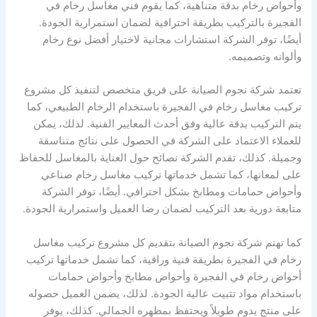
وأحواض رخام بدقة متناهية، كما يقوم فني مغاسل رخام في
الفجيرة بالتركيب بطريقة احترافية لضمان استمرارية الجودة.
أيضًا، توفر الشركة استشارات مجانية لاختيار أفضل نوع رخام
وألوانه وتصميمه.
تعتمد شركة نجوم الصيانة على فريق متخصص لتنفيذ كل مشروع
تركيب مغاسل رخام في الفجيرة باستخدام الرخام الطبيعي، كما
يتم التركيب بدقة عالية وفق أحدث المعايير الفنية. لذلك، يمكن
للعملاء الاعتماد على الشركة في الحصول على نتائج متناسقة
وجميلة. كذلك، تقدم الشركة نصائح حول العناية بالمغاسل للحفاظ
على لمعانها، كما تشمل خدماتها تركيب مغاسل رخام صناعي
وأحواض حمامات ومطابخ بشكل احترافي. أيضًا، توفر الشركة
متابعة دورية بعد التركيب لضمان رضا العميل واستمرارية الجودة.
كما تهتم شركة نجوم الصيانة بتقديم كل مشروع تركيب مغاسل
رخام في الفجيرة بطريقة فنية وراقية، كما تشمل خدماتها تركيب
أحواض رخام في الفجيرة وأحواض مطابخ وأحواض حمامات
باستخدام مواد تثبيت عالية الجودة. لذلك، يضمن العميل حصوله
على منتج يدوم طويلاً ويحتفظ بمظهره الجمالي. كذلك، يوفر