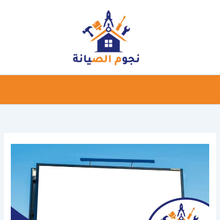
خطي
لى
لمحتوى