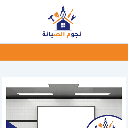
خطي
لى
لمحتوى