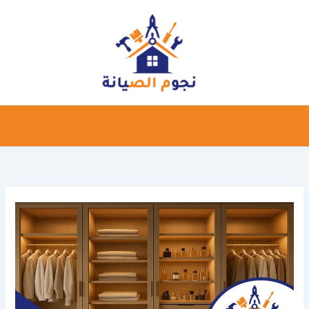
خطي
لى
لمحتوى