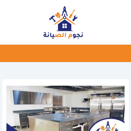
خطي
لى
لمحتوى