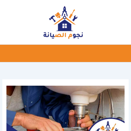
خطي
لى
لمحتوى