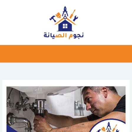
خطي
لى
لمحتوى