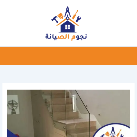
خطي
لى
لمحتوى