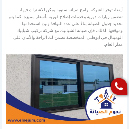
أيضا، توفر الشركة برامج صيانة سنوية يمكن الاشتراك فيها،
تتضمن زيارات دورية وخدمات إصلاح فورية بأسعار مميزة. كما يتم
تحديد جدول الصيانة بناءً على عدد النوافذ ونوع استخدامها
وموقعها. لذلك، فإن صيانة الشبابيك مع شركة تركيب شبابيك
الوميتال في ابوظبي المتخصصة تضمن لك الراحة والأمان على
مدار العام.