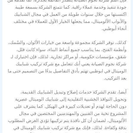
جودة تنفيذ وخدمة عملاء راقية. كما تتمتع الشركة بسمعة طيبة
اكتسبتها من خلال سنوات طويلة من العمل في مجال الشبابيك
والأبواب الألوميتال، مما يجعلها الخيار الأول للعملاء في مختلف
أنحاء أبوظبي.
كذلك، توفر الشركة مجموعة واسعة من خيارات الألوان، والسُمك،
وأنظمة الفتح، بما يناسب جميع أنماط البناء، سواء كانت فلل،
شقق، مؤسسات حكومية، أو مراكز تجارية. لذلك، فإن اختيارك لـ
شركة نجوم الصيانة يعني أنك تتعامل مع شركة تركيب شبابيك
الوميتال في ابوظبي تهتم بأدق التفاصيل بدءًا من التصميم حتى ما
بعد التركيب.
أيضا، تقدم الشركة خدمات إصلاح وتبديل الشبابيك القديمة،
وتحويل النوافذ الخشبية التقليدية إلى شبابيك الوميتال عصرية
دون الحاجة لهدم أو تعديلات كبيرة في الهيكل. كما يشرف على
المشروع نخبة من الفنيين والمهندسين المختصين في مجال
الألوميتال، لضمان أن كل نافذة يتم تركيبها تؤدي الغرض المطلوب
بدقة وكفاءة. لذلك، فإنك مع شركة تركيب شبابيك الوميتال في