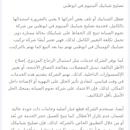
تصليح شبابيك ألمنيوم في ابوظبي
تعطل الشبابيك أو تلف بعض أجزائها لا يعني بالضرورة استبدالها
بالكامل، فخدمة تصليح شبابيك ألمنيوم في ابوظبي من شركة
نجوم الصيانة تتيح لك الحفاظ على شبابيكك بحالة ممتازة دون
تحمل تكلفة التغيير الكامل. لذلك، فهي تعتبر أيضًا شركة تركيب
شبابيك الوميتال في ابوظبي تهتم بما بعد البيع كما تهتم بالتركيب.
كما توفر الشركة خدمات مثل استبدال الزجاج المزدوج، إصلاح
الأطر التالفة، تبديل المفصلات، معالجة التصاق الأجنحة، أو تغيير
الإكسسوارات الداخلية. كذلك، تهتم الشركة بتقديم هذه الخدمات
في وقت قياسي، لتفادي تأثير الخلل على التهوية أو الإضاءة داخل
المكان. لذلك، فإن الاعتماد على شركة نجوم الصيانة يمنحك الحل
الأمثل بأقل التكاليف.
أيضا، تستخدم الشركة قطع غيار أصلية وخامات ذات جودة عالية
لضمان عدم تكرار الأعطال. كما تتيح للعميل حجز الخدمة عن بُعد
أو من خلال التطبيق الخاص بالشركة. لذلك، فإن تصليح شبابيكك
الألمنيوم يصبح أمرًا سهلًا ومضمونًا عندما تتعامل مع أفضل شركة