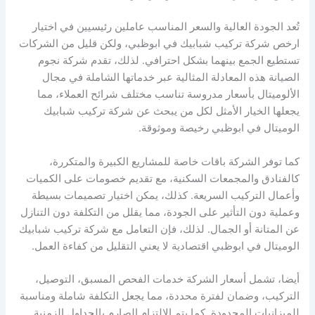
تُعد الجودة العالية والسعر المناسب عاملين رئيسيين في اختيار
ارخص شركة تركيب شبابيك في ابوظبي، ولكن قليل من الشركات
تستطيع الجمع بينهما بشكل احترافي. لذلك، تقدم شركة نجوم
الصيانة هذه المعادلة المثالية عبر خدماتها الشاملة في مجال
الألوميتال بأسعار مدروسة تناسب مختلف شرائح العملاء، مما
يجعلها الخيار الأمثل لكل من يبحث عن شركة تركيب شبابيك
الوميتال في ابوظبي رخيصة وموثوقة.
كما توفر الشركة باقات خاصة للمشاريع الكبيرة والمتكررة،
كالفنادق والمجمعات السكنية، مع تقديم خصومات على الكميات
وأعمال التركيب السريعة. كذلك، يمكن اختيار تصميمات بسيطة
وعملية دون التأثير على الجودة، مما يقلل من التكلفة دون التنازل
عن المتانة أو الجمال. لذلك، فإن التعامل مع شركة تركيب شبابيك
الوميتال في ابوظبي اقتصادية لا يعني التقليل من كفاءة العمل.
أيضا، تشمل أسعار الشركة خدمات الفحص المسبق، التوصيل،
التركيب، وضمان لفترة محددة، مما يجعل التكلفة شاملة ومناسبة
للميزانيات المحدودة. كما يتم الالتزام الصارم بالجداول الزمنية