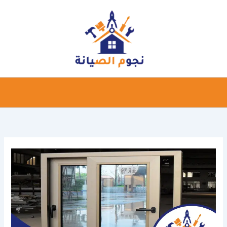
خطي
لى
لمحتوى