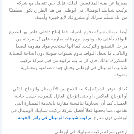
يميزها عن بقية المنافسين. لذلك، فإنك حين تتعامل مع شركة
تركيب شبابيك الوميتال في ابوظبي من هذا الطراز، تكون مطمئنًا
من أنك تسلّم منزلك أو مشروعك لأيدٍ خبيرة وأمينة.
أيضا، تمتلك شركة نجوم الصيانة خط إنتاج داخلي خاص بها لتصنيع
النوافذ بأعلى دقة وجودة، مع رقابة صارمة على كل مرحلة من
مراحل التصنيع والتركيب. كما أنها تستخدم مواد مقاومة للصدأ
والتآكل، ما يجعل النوافذ تدوم لسنوات طويلة دون الحاجة للصيانة
المتكررة. لذلك، فإن كل ما يتم تركيبه من قبل شركة تركيب
شبابيك الوميتال في ابوظبي يحمل جودة صناعية ومعمارية
متفوقة.
كذلك، توفر الشركة إمكانية الدمج بين الألوميتال والزجاج الذكي،
أو الزجاج العاكس، أو حتى الزجاج العازل للصوت، حسب حاجة
العميل. كما أن أسعارها تنافسية مقارنة بالخدمة الممتازة التي
تقدمها، مما يجعلها فعلاً أفضل شركة تركيب شبابيك الوميتال في
ابوظبي دون منازع.
تركيب شبابيك الوميتال في راس الخيمة
ارخص شركة تركيب شبابيك في ابوظبي