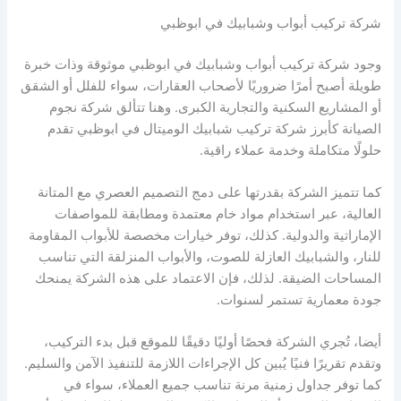
شركة تركيب أبواب وشبابيك في ابوظبي
وجود شركة تركيب أبواب وشبابيك في ابوظبي موثوقة وذات خبرة
طويلة أصبح أمرًا ضروريًا لأصحاب العقارات، سواء للفلل أو الشقق
أو المشاريع السكنية والتجارية الكبرى. وهنا تتألق شركة نجوم
الصيانة كأبرز شركة تركيب شبابيك الوميتال في ابوظبي تقدم
حلولًا متكاملة وخدمة عملاء راقية.
كما تتميز الشركة بقدرتها على دمج التصميم العصري مع المتانة
العالية، عبر استخدام مواد خام معتمدة ومطابقة للمواصفات
الإماراتية والدولية. كذلك، توفر خيارات مخصصة للأبواب المقاومة
للنار، والشبابيك العازلة للصوت، والأبواب المنزلقة التي تناسب
المساحات الضيقة. لذلك، فإن الاعتماد على هذه الشركة يمنحك
جودة معمارية تستمر لسنوات.
أيضا، تُجري الشركة فحصًا أوليًا دقيقًا للموقع قبل بدء التركيب،
وتقدم تقريرًا فنيًا يُبين كل الإجراءات اللازمة للتنفيذ الآمن والسليم.
كما توفر جداول زمنية مرنة تناسب جميع العملاء، سواء في