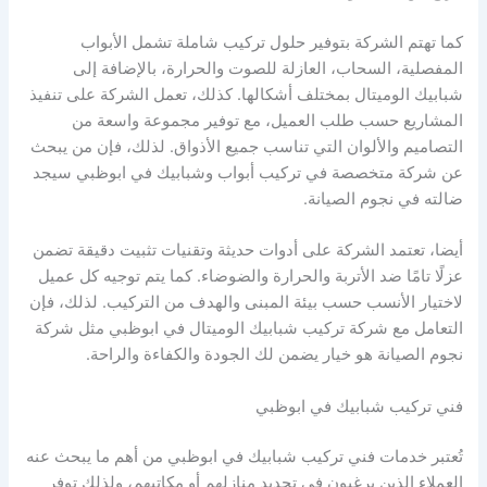
كما تهتم الشركة بتوفير حلول تركيب شاملة تشمل الأبواب
المفصلية، السحاب، العازلة للصوت والحرارة، بالإضافة إلى
شبابيك الوميتال بمختلف أشكالها. كذلك، تعمل الشركة على تنفيذ
المشاريع حسب طلب العميل، مع توفير مجموعة واسعة من
التصاميم والألوان التي تناسب جميع الأذواق. لذلك، فإن من يبحث
عن شركة متخصصة في تركيب أبواب وشبابيك في ابوظبي سيجد
ضالته في نجوم الصيانة.
أيضا، تعتمد الشركة على أدوات حديثة وتقنيات تثبيت دقيقة تضمن
عزلًا تامًا ضد الأتربة والحرارة والضوضاء. كما يتم توجيه كل عميل
لاختيار الأنسب حسب بيئة المبنى والهدف من التركيب. لذلك، فإن
التعامل مع شركة تركيب شبابيك الوميتال في ابوظبي مثل شركة
نجوم الصيانة هو خيار يضمن لك الجودة والكفاءة والراحة.
فني تركيب شبابيك في ابوظبي
تُعتبر خدمات فني تركيب شبابيك في ابوظبي من أهم ما يبحث عنه
العملاء الذين يرغبون في تجديد منازلهم أو مكاتبهم، ولذلك توفر