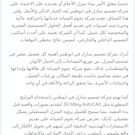
عندما يتعلق الأمر ببناء منزل الأحلام أو تجديده، فإن الاعتماد على
شركة تصميم منازل في ابوظبي يُعد الخيار الذكي والأمثل. وفي
هذا السياق، تقدم شركة نجوم الصيانة خدماتها باحترافية عالية
وخبرة تمتد لسنوات في تقديم أفضل الحلول التصميمية العصرية
والمخصصة لكل عميل. كما أن الشركة تعتمد على أحدث أساليب
التصميم الداخلي والخارجي، لتضمن نتائج تتخطى التوقعات.
تُدرك شركة تصميم منازل في ابوظبي أهمية كل تفصيل صغير في
تصميم المنزل، من توزيع المساحات إلى اختيار الألوان
والتشطيبات. لذلك، تضع شركة نجوم الصيانة كل طاقتها وإبداعها
في تنفيذ تصاميم تناسب طبيعة المكان، ورغبات العميل،
واحتياجات الأسرة، بما يحقق الراحة والأناقة في آنٍ واحد.
كما تهتم شركة تصميم منازل في ابوظبي باستخدام البرامج
المتطورة مثل AutoCAD و3D Max لتقديم تصورات واقعية قبل
بدء التنفيذ، مما يسمح للعميل برؤية المنزل المستقبلي بشكل
تفصيلي. كذلك، تحرص شركة نجوم الصيانة على تقديم
الاستشارات الهندسية الدقيقة التي تُسهم في تحويل الأفكار إلى
واقع ملموس، بأسلوب يراعي الذوق الإماراتي والاتجاهات