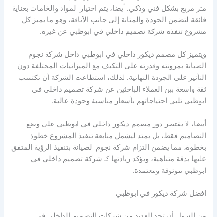
متر مربع بشكل فني وذكي. أيضا، يتم اختيار المواد والخامات بعناية
فائقة لتضمن الجودة والمتانة إلى جانب الأناقة، وهو ما يميز كل
مشروع تنفذه شركة تصميم داخلي في ابوظبي عن غيره.
ويتميز كل مصمم ديكور داخلي في ابوظبي داخل شركة نجوم
الصيانة بمرونته وقدرته على التكيف مع الميزانيات المختلفة دون
التأثير على الجودة النهائية. لذلك، استطاعت الشركة أن تكتسب
ثقة واسعة بين العملاء الباحثين عن شركة تصميم داخلي في
ابوظبي تلبي احتياجاتهم بأسعار مناسبة وجودة عالية.
أيضا، لا يقتصر دور مصمم ديكور داخلي في ابوظبي على وضع
التصاميم فقط، بل يمتد ليشمل متابعة تنفيذ المشروع خطوة
بخطوة، مما يضمن التزام شركة نجوم الصيانة بتنفيذ الرؤية المتفق
عليها بدقة متناهية، ويؤكد ريادتها كـ شركة تصميم داخلي في
ابوظبي موثوقة ومعتمدة.
افضل شركة ديكور في ابوظبي
من السهل أن تجد العديد من شركات التصميم الداخلي في