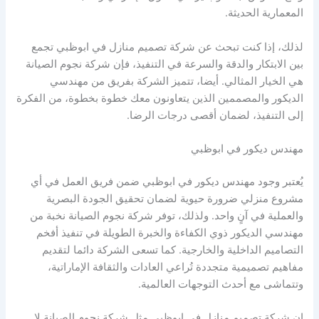
المعمارية الحديثة.
لذلك، إذا كنت تبحث عن شركة تصميم منازل في ابوظبي تجمع
بين الابتكار والدقة والسرعة في التنفيذ، فإن شركة نجوم الصيانة
هي الخيار المثالي. أيضا، تتميز الشركة بفريق من مهندسي
الديكور والمصممين الذين يتعاونون معك خطوة بخطوة، من الفكرة
إلى التنفيذ، لضمان أقصى درجات الرضا.
مهندس ديكور في ابوظبي
يُعتبر وجود مهندس ديكور في ابوظبي ضمن فريق العمل في أي
مشروع منزلي ضرورة حيوية لضمان تحقيق الجودة البصرية
والعملية في آنٍ واحد. ولذلك، توفر شركة نجوم الصيانة نخبة من
مهندسي الديكور ذوي الكفاءة والخبرة الطويلة في تنفيذ أفخم
التصاميم الداخلية والخارجية. كما تسعى الشركة دائما لتقديم
مفاهيم تصميمية متجددة تُراعي العادات والثقافة الإماراتية،
وتتماشى مع أحدث التوجهات العالمية.
إن شركة تصميم منازل في ابوظبي مثل شركة نجوم الصيانة لا