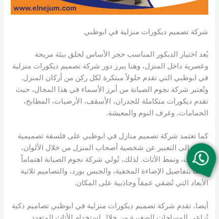
شركة تصميم ديكورات منزلية في ابوظبي
يُعد اختيار الديكور المناسب حجر الأساس لخلق بيئة مريحة
وعصرية داخل المنزل، وهنا يبرز دور شركة تصميم ديكورات منزلية
في ابوظبي التي تقدم حلولاً مبتكرة لكل ركن من أركان المنزل.
وتُعتبر شركة نجوم الصيانة من أبرز الأسماء في هذا المجال، حيث
تقدم ديكورات متكاملة للجدران، الأسقف، الأرضيات، المطابخ،
الحمامات، وغرف النوم والمعيشة.
كما تعتمد شركة تصميم منازل في ابوظبي على فلسفة تصميمية
تهدف إلى التعبير عن شخصية أصحاب المنزل من خلال الألوان،
الخامات، ونمط الأثاث. لذلك، تُولي شركة نجوم الصيانة اهتماماً
خاصاً بتفاصيل الإضاءة المخفية، والجبس بورد، والتصاميم ثلاثية
الأبعاد التي تُضفي عمقاً وجاذبية على المكان.
أيضا، تقدم شركة تصميم ديكورات منزلية في ابوظبي تصاميم ذكية
تُراعي المساحات الصغيرة من خلال استخدام الأثاث المتعدد