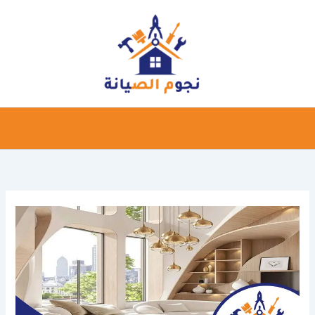
خطي
لى
لمحتوى