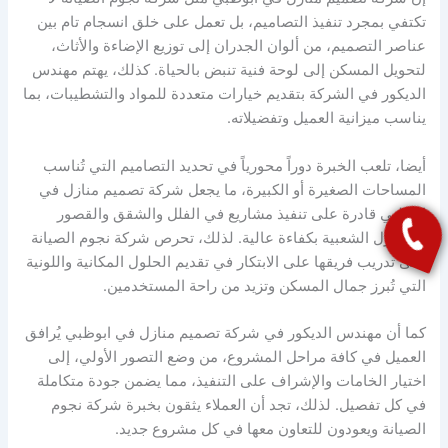
تكتفي بمجرد تنفيذ التصاميم، بل تعمل على خلق انسجام تام بين
عناصر التصميم، من ألوان الجدران إلى توزيع الإضاءة والأثاث،
لتحويل المسكن إلى لوحة فنية تنبض بالحياة. كذلك، يهتم مهندس
الديكور في الشركة بتقديم خيارات متعددة للمواد والتشطيبات، بما
يناسب ميزانية العميل وتفضيلاته.
أيضا، تلعب الخبرة دوراً محورياً في تحديد التصاميم التي تُناسب
المساحات الصغيرة أو الكبيرة، ما يجعل شركة تصميم منازل في
ابوظبي قادرة على تنفيذ مشاريع في الفلل والشقق والقصور
والمنازل الشعبية بكفاءة عالية. لذلك، تحرص شركة نجوم الصيانة
على تدريب فريقها على الابتكار في تقديم الحلول المكانية واللونية
التي تُبرز جمال المسكن وتزيد من راحة المستخدمين.
كما أن مهندس الديكور في شركة تصميم منازل في ابوظبي يُرافق
العميل في كافة مراحل المشروع، من وضع التصور الأولي، إلى
اختيار الخامات والإشراف على التنفيذ، مما يضمن جودة متكاملة
في كل تفصيل. لذلك، تجد أن العملاء يثقون بخبرة شركة نجوم
الصيانة ويعودون للتعاون معها في كل مشروع جديد.