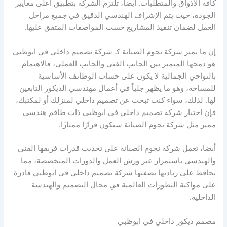
كافة الأذواق والمتطلبات. أيضا، تلتزم الشركة بتطبيق أعلى معايير
الجودة، حيث يتم الإشراف الهندسي الدقيق في جميع مراحل
العمل لضمان تنفيذ المشاريع حسب المواصفات المتفق عليها.
إن ما يميز شركة نجوم الصيانة كـ شركة تصميم داخلي في ابوظبي
هو دمجها المتميز بين الجانب الفني والجانب العملي، فالاهتمام
بالنواحي الجمالية لا يكون على حساب الوظائف الأساسية
للمساحة، وهو ما يظهر جلياً في أعمال مهندسي الديكور التابعين
لها. لذلك، سواء كنت تبحث عن تصميم داخلي لمنزلك أو لمكتبك،
فإن اختيار شركة تصميم داخلي في ابوظبي ذات طاقم هندسي
مميز مثل شركة نجوم الصيانة سيكون قرارًا ممتازًا.
أيضا، تعمل شركة نجوم الصيانة على تحديث قدرات فريقها الفني
والهندسي باستمرار عبر ورش العمل والدورات المتخصصة، مما
يحافظ على ريادتها بصفتها شركة تصميم داخلي في ابوظبي قادرة
على مواكبة التطورات العالمية في مجال التصميم والهندسة
الداخلية.
مصمم ديكور داخلي في ابوظبي