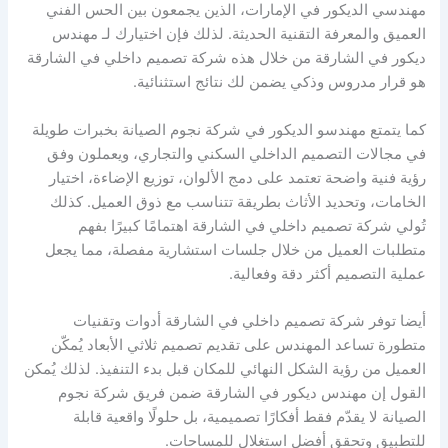
مهندسي الديكور في الإمارات، الذين يجمعون بين الحس الفني
العميق والمعرفة التقنية الحديثة. لذلك فإن اختيارك لـ مهندس
ديكور في الشارقة من خلال هذه شركة تصميم داخلي في الشارقة
هو قرار مدروس وذكي يضمن لك نتائج استثنائية.
كما يتمتع مهندسو الديكور في شركة نجوم الصيانة بخبرات طويلة
في مجالات التصميم الداخلي السكني والتجاري، ويعملون وفق
رؤية فنية واضحة تعتمد على دمج الألوان، توزيع الإضاءة، اختيار
الخامات، وتحديد الأثاث بطريقة تتناسب مع ذوق العميل. كذلك
تُولي شركة تصميم داخلي في الشارقة اهتمامًا كبيرًا بفهم
متطلبات العميل من خلال جلسات استشارية مفصلة، مما يجعل
عملية التصميم أكثر دقة وفعالية.
أيضا توفر شركة تصميم داخلي في الشارقة أدوات وتقنيات
متطورة تساعد المهندس على تقديم تصميم ثلاثي الأبعاد يُمكّن
العميل من رؤية الشكل النهائي للمكان قبل بدء التنفيذ. لذلك يُمكن
القول إن مهندس ديكور في الشارقة ضمن فريق شركة نجوم
الصيانة لا يقدّم فقط أفكارًا تصميمية، بل حلولًا واقعية قابلة
للتطبيق وتحقق أفضل استغلال للمساحات.