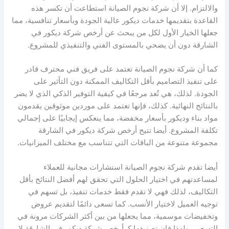
والالتزام. إلا أن شركة نجوم الصيانة استطاعت أن تكسر هذه
القاعدة بتقديمها خدمات ديكور عالية الجودة وبأسعار تنافسية، مما
جعلها الخيار الأول لكل من يبحث عن أرخص شركة ديكور في
الشارقة دون أن يضحي بالمستوى الفني والتنفيذي للمشروع.
كما أن شركة نجوم الصيانة تعتمد على فريق فني محترف قادر
على تنفيذ التصاميم بأقل التكاليف الممكنة دون التأثير على
الجودة. لذلك، هي تُعد مرجعًا في كيفية التوفير الذكي الذي لا يضر
بالنتائج النهائية. كذلك، فإنها تعتمد على موردين موثوقين يقدمون
مواد بناء وديكور بأسعار مخفضة، مما ينعكس إيجابيًا على إجمالي
تكلفة المشروع. أيضا تتيح أرخص شركة ديكور في الشارقة
مجموعة متنوعة من الباقات التي تتناسب مع مختلف الميزانيات.
أيضا تقدم شركة نجوم الصيانة استشارات مجانية للعملاء
لمساعدتهم في اختيار الحلول التي تحقق لهم أفضل النتائج بأقل
التكاليف، لذلك فهي لا تقدم فقط خدمات تنفيذ، بل تسهم في
توجيه العميل لاختيار الأنسب. كما تسعى دائمًا لتقديم عروض
وتخفيضات موسمية، مما يجعلها من بين أكثر الشركات مرونة في
التسعير، ولهذا فإن تصنيفها كـ أرخص شركة ديكور في الشارقة لا