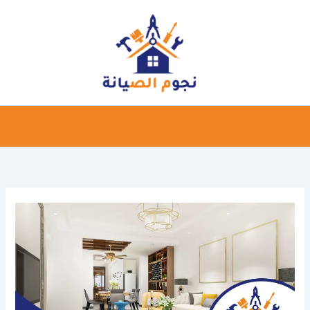
خطي
لى
لمحتوى