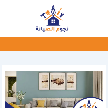
خطي
لى
لمحتوى