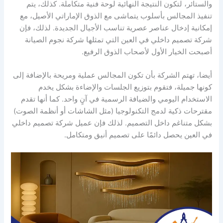
والستائر، لتكون النتيجة النهائية لوحة فنية متكاملة. كذلك، يتم
تنفيذ المجالس بأسلوب يتماشى مع الذوق الإماراتي الأصيل، مع
إمكانية إدخال عناصر عصرية تناسب الأجيال الجديدة. لذلك، فإن
شركة تصميم داخلي في العين التي تمثلها شركة نجوم الصيانة
أصبحت الخيار الأول لأصحاب الذوق الرفيع.
أيضا، تهتم الشركة بأن تكون المجالس عملية ومريحة بالإضافة إلى
كونها جميلة، فتقوم بتوزيع الجلسات والإضاءة بشكل يخدم
الاستخدام اليومي والضيافة الرسمية في آنٍ واحد. كما أنها تقدم
مقترحات ذكية لدمج التكنولوجيا (مثل الشاشات أو أنظمة الصوت)
بشكل متناغم داخل التصميم. لذلك فإن عميل شركة تصميم داخلي
في العين يحصل دائمًا على تصميم أنيق ومتكامل.