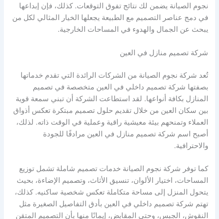
نجوم الصيانة يضمن لك نتائج تفوق التوقعات. كذلك، فإن إبداعها
في دمج عناصر التصميم مع الطبيعة يجعلها الخيار المثالي لكل من
يبحث عن الجمال والهدوء في المساحات الخارجية.
شركة تصميم منازل في العين
تُعد شركة نجوم الصيانة من الشركات الرائدة التي تقدم خدماتها
بصفتها شركة تصميم داخلي في العين متخصصة في تصميم
المنازل بكافة أنواعها. لقد استطاعت الشركة أن تبني سمعة قوية
بين سكان العين من خلال تقديم حلول تصميم مبتكرة تعكس أذواق
العملاء وتمنحهم بيئة معيشية راقية وعملية في الوقت ذاته. لذلك،
أصبح اسم شركة تصميم منازل في العين مرادفًا للجودة
والاحترافية.
كما توفر شركة نجوم الصيانة خدمات تصميم شاملة تشمل توزيع
المساحات، اختيار الألوان، تنسيق الأثاث، وتصميم الإضاءة، بحيث
يتحول المنزل إلى مساحة متكاملة تعكس شخصية ساكنيه. كذلك،
تهتم شركة تصميم داخلي في العين بأدق التفاصيل الصغيرة مثل
النقوش، الجبس، وحتى المقابض، إيمانًا منها بأن التصميم المتقن