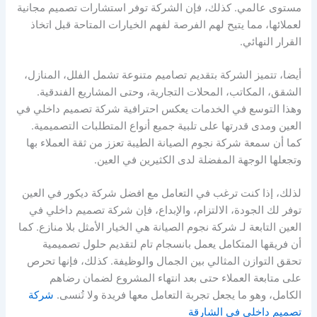
مستوى عالمي. كذلك، فإن الشركة توفر استشارات تصميم مجانية
لعملائها، مما يتيح لهم الفرصة لفهم الخيارات المتاحة قبل اتخاذ
القرار النهائي.
أيضا، تتميز الشركة بتقديم تصاميم متنوعة تشمل الفلل، المنازل،
الشقق، المكاتب، المحلات التجارية، وحتى المشاريع الفندقية.
وهذا التوسع في الخدمات يعكس احترافية شركة تصميم داخلي في
العين ومدى قدرتها على تلبية جميع أنواع المتطلبات التصميمية.
كما أن سمعة شركة نجوم الصيانة الطيبة تعزز من ثقة العملاء بها
وتجعلها الوجهة المفضلة لدى الكثيرين في العين.
لذلك، إذا كنت ترغب في التعامل مع افضل شركة ديكور في العين
توفر لك الجودة، الالتزام، والإبداع، فإن شركة تصميم داخلي في
العين التابعة لـ شركة نجوم الصيانة هي الخيار الأمثل بلا منازع. كما
أن فريقها المتكامل يعمل بانسجام تام لتقديم حلول تصميمية
تحقق التوازن المثالي بين الجمال والوظيفة. كذلك، فإنها تحرص
على متابعة العملاء حتى بعد انتهاء المشروع لضمان رضاهم
الكامل، وهو ما يجعل تجربة التعامل معها فريدة ولا تُنسى.
شركة
تصميم داخلي في الشارقة