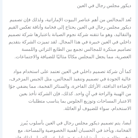
ديكور مجلس رجال في العين
تُعد المجالس من أهم عناصر البيوت الإماراتية، ولذلك فإن تصميم
ديكور مجلس رجال في العين يحتاج إلى فخامة وأناقة تعكس القيم
والتقاليد، وهو ما تتقنه شركة نجوم الصيانة باعتبارها شركة تصميم
داخلي في العين خبيرة في هذا المجال. لقد تميزت الشركة بتقديم
تصاميم مبتكرة للمجالس تجمع بين الطابع التراثي واللمسة
العصرية، مما يجعل المجلس مكانًا مثاليًا للضيافة والاجتماعات.
كما أن شركة تصميم داخلي في العين تعتمد على استخدام مواد
عالية الجودة في تصميم وتنفيذ المجالس، مثل الجبس المزخرف،
الإضاءة الدافئة، الأرائك الفاخرة، والستائر الفخمة، مما يضفي جوًا
من الهيبة والراحة في آنٍ واحد. كذلك، فإن الشركة تأخذ بعين
الاعتبار المساحات وتوزيع الجلوس بما يناسب متطلبات
الاستخدام، سواء للضيوف أو العائلة.
أيضا، يتم تصميم ديكور مجلس رجال في العين بأسلوب يُبرز
الفخامة، ويأخذ في الحسبان أهمية الخصوصية والمساحة، مع
توفير نظام صوتي أو شاشات عرض إذا رغب العميل. لذلك فإن