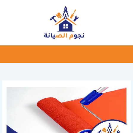
خطي
لى
لمحتوى