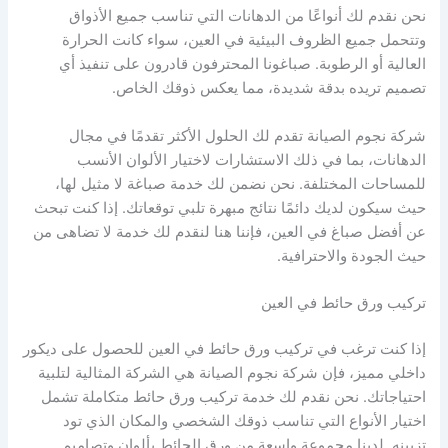
نحن نقدم لك أنواعًا من الدهانات التي تناسب جميع الأذواق
وتتحمل جميع الظروف البيئية في العين، سواء كانت الحرارة
العالية أو الرطوبة. صباغونا المحترفون قادرون على تنفيذ أي
تصميم تريده بدقة شديدة، مما يعكس ذوقك الخاص.
شركة نجوم الصيانة تقدم لك الحلول الأكثر تقدمًا في مجال
الدهانات، بما في ذلك الاستشارات لاختيار الألوان الأنسب
للمساحات المختلفة. نحن نضمن لك خدمة صباغة لا مثيل لها،
حيث سيكون لديك دائمًا نتائج مبهرة تلبي توقعاتك. إذا كنت تبحث
عن أفضل صباغ في العين، فإننا هنا لنقدم لك خدمة لا تضاهى من
حيث الجودة والاحترافية.
تركيب ورق حائط في العين
إذا كنت ترغب في تركيب ورق حائط في العين للحصول على ديكور
داخلي مميز، فإن شركة نجوم الصيانة هي الشركة المثالية لتلبية
احتياجاتك. نحن نقدم لك خدمة تركيب ورق حائط متكاملة تشمل
اختيار الأنواع التي تناسب ذوقك الشخصي والمكان الذي تود
تزيينه. لدينا مجموعة واسعة من ورق الحائط بألوان وتصاميم