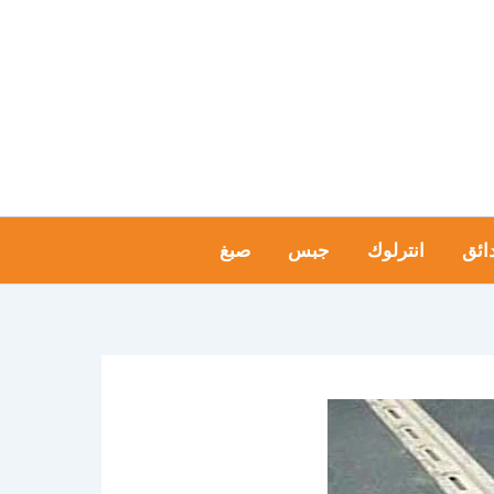
ائق
انترلوك
جبس
صبغ