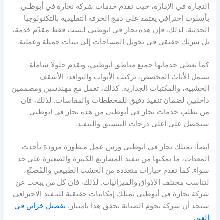
النجارة في الإمارة، حيث تقدم خدمات شركة نجارة في أبوظبي
بأسلوب احترافي يعتمد على دمج الحرفة التقليدية بالتكنولوجيا
الحديثة. لذلك، فإن هذه نجار في ابوظبي ليست فقط مقدّم خدمة،
بل شريك حقيقي في تحويل المساحات إلى بيئات جميلة وعملية.
كما تغطي خدماتها جميع مناطق أبوظبي، وتقدم حلولًا شاملة
تشمل الأثاث المخصص، تركيب الأبواب والنوافذ، الأسقف
الخشبية، والمكتبات الجدارية. كذلك، تعمل مع مهندسين ومصممين
داخليين لضمان تنفيذ دقيق للمخططات والمقاسات. لذلك، فإن
من يطلب خدمات نجار في أبوظبي من هذه نجار في ابوظبي
سيحصل على أعلى درجات التنسيق والتنفيذ.
أيضاً، تمتلك نجار في ابوظبي ورش عمل متطورة مزودة بأحدث
المعدات، ما يمكنها من تنفيذ المشاريع الكبيرة والصغيرة على حد
سواء. كما تقدم خيارات متعددة من الخشب الطبيعي والمُصنّع،
لتناسب مختلف الأذواق والميزانيات. لذلك، فإن كل من يبحث عن
شركة نجارة في أبوظبي تمتلك إمكانيات حقيقية للتنفيذ الاحترافي
سيجد أن شركة نجوم الصيانة تحقق هذا بامتياز.
تفصيل خزائن في
العين