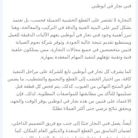
فني نجار في ابوظبي
النجارة لا تقتصر على القطع الخشبية الجميلة فحسب، بل تعتمد
بشكل كبير على البنية الفنية والدقة في التركيب والمعالجة، وهنا
تبرز أهمية وجود فني نجار في أبوظبي يفهم الآليات الدقيقة للعمل
ويستطيع تقديم نتيجة عالية الجودة. وتوفر شركة نجوم الصيانة
فنيين متخصصين في جميع مجالات النجارة، ممن يمتلكون خلفية
فنية وتقنية تؤهلهم لتنفيذ المهام المعقدة بمهارة.
كما يشرف كل نجار في أبوظبي تابع للشركة على مراحل التنفيذ
كافة، من اختيار الخشب إلى القطع والتجميع والتشطيب، ما يضمن
خلو المنتج النهائي من العيوب. كذلك، يتم فحص كل قطعة قبل
تسليمها للتأكد من مطابقتها للمواصفات المطلوبة. لذلك، فإن
الاعتماد على فنيين من هذه نجار في ابوظبي يوفر الوقت والجهد،
ويحقق نتائج ترضي حتى أكثر العملاء تطلبًا.
أيضاً، يعمل فني النجار جنبًا إلى جنب مع فريق التصميم الداخلي،
لضمان التناسق بين القطع المنفذة والديكور العام للمكان. كما
يتمتع بخبرة في استخدام تقنيات حديثة مثل التقطيع الليزري،