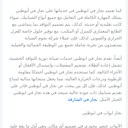
كما تعتمد نجار في ابوظبي في خدماتها على نجار في أبوظبي
يمتلك المهارة الكاملة في التعامل مع جميع أنواع الشبابيك، سواء
كانت تقليدية أو حديثة. كذلك، يتم تصميم النوافذ بما يتماشى مع
الطابع المعماري للمنزل أو المكتب، مع توفير حلول خاصة للعزل
الحراري والصوتي. لذلك، فإن عملاء شركة نجوم الصيانة
يستفيدون من تجربة شاملة تجمع بين الوظيفة الجمالية والعملية.
أيضاً، تقدم نجار في ابوظبي خدمات صيانة دورية للنوافذ الخشبية،
تشمل إعادة الطلاء، تشحيم المفصلات، واستبدال الأقفال أو
الأجزاء التالفة. كما تستخدم نجار في ابوظبي أخشابًا مقاومة
للرطوبة ودرجات الحرارة العالية، مما يجعل منتجاتها مثالية لمناخ
أبوظبي. لذلك، فإن كل من يبحث عن نجار في أبوظبي قادر على
تقديم شبابيك ذات جودة عالية سيجد في هذه نجار في ابوظبي
الخيار الأمثل.
نجار في الشارقة
نجار ابواب في ابوظبي
الأبواب عنصر محوري في تصميم أي مكان، وهي أول ما يقع عليه