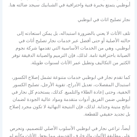
أبوظبي يتمتع بخبرة فنية واحترافية في الشبابيك سيجد ضالته هنا.
نجار تصليح اثاث في ابوظبي
تلف الأثاث لا يعني بالضرورة استبداله، بل يمكن استعادته إلى
حالته الأصلية أو حتى أفضل عبر خدمات نجار تصليح أثاث في
أبوظبي، وهي من الخدمات الأساسية التي تقدمها شركة نجوم
الصيانة باحترافية تامة. لذلك، فإن الترميم والصيانة الدقيقة توفر
الكثير من التكاليف وتطيل عمر الأثاث لسنوات طويلة.
كما تقدم نجار في ابوظبي خدمات متنوعة تشمل إصلاح الكسور،
استبدال المفصلات، تعديل الأدراج، تقوية الأرجل، تصليح الكسور
الخفية، وحتى إعادة الطلاء والتلميع. كذلك، يستخدم كل نجار في
أبوظبي ضمن الفريق أدوات متقدمة ومواد عالية الجودة لضمان
نتائج متينة وجذابة. لذلك، فإن النتيجة النهائية لا تكون مجرد إصلاح
بل تجديد حقيقي للقطعة.
أيضاً، تراعي نجار في ابوظبي الأسلوب الأصلي للتصميم، وتحرص
على مطابقة الألوان والزخارف القديمة، مما يجعل الأثاث وكأنه لم