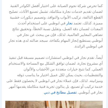
كما تحرص شركة نجوم الصيانة على اختيار أفضل الكوادر الفنية
لضمان تقديم خدمات نجارة متكاملة، تشمل تصنيع الأثاث، تصليح
القطع التالفة، تركيب الأبواب والنوافذ، وتصميم ديكورات خشبية
مميزة. كذلك، تعتمد
نجار
في ابوظبي على استخدام أحدث
المعدات لضمان دقة العمل، وتقليل نسبة الخطأ، وتحقيق نتائج
تضاهي المعايير العالمية. لذلك، فإن من يبحث عن نجار في
أبوظبي يستطيع إنجاز المهام بكفاءة، سيجد ضالته لدى هذه نجار
في ابوظبي الرائدة.
أيضاً، تقدم نجار في ابوظبي استشارات تصميم مسبقة قبل تنفيذ
أي مشروع نجارة، لضمان توافق الشكل مع المساحة والاستخدام
العملي. كما تتيح خيارات متعددة من الأخشاب والألوان
والتشطيبات، بحيث يمكن لكل عميل اختيار ما يناسب ذوقه
وميزانيته. لذلك، فإن عملاء نجار في ابوظبي لا يحصلون فقط على
خدمة تركيب أو تصنيع، بل ينالون تجربة فنية متكاملة يقدمها أمهر
نجار في أبوظبي.
تفصيل مطابخ في دبي