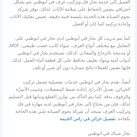
العميل إلى خدمة نجار فك وتركيب غرف في أبوظبي تتم بشكل
احترافي يضمن الحفاظ على سلامة الأثاث. لذلك، توفر شركة
نجوم الصيانة هذه الخدمة بلمسة فنية دقيقة، تضمن تفكيك الأثاث
وإعادة تركيبه كما كان أو أفضل.
كما يتم تدريب كل نجار في أبوظبي لدى نجار في ابوظبي على
التعامل مع مختلف أنواع الغرف، سواء كانت خشب طبيعي، MDF،
أو مدمجة بالزجاج والمعادن. كذلك، تستخدم نجار في ابوظبي
أدوات آمنة ومواد تغليف تحافظ على كل قطعة أثناء العمل. لذلك،
فإنها تضمن للعملاء نتائج ممتازة دون أي ضرر أو تلف.
أيضاً، تقدم نجار في ابوظبي خدمات تفصيلية تشمل تركيب
الخزائن، تعديل الأدراج، إعادة ضبط المفصلات، وتثبيت الأسِرَّة
والرفوف بدقة. كما يتم التأكد من توازن القطع وثباتها قبل التسليم.
لذلك، فإن من يحتاج إلى نجار في أبوظبي لديه مهارة في فك
وتركيب الغرف سيجد أن شركة نجوم الصيانة تلبي هذه الحاجة
بكفاءة.
تفصيل خزائن في راس الخيمة
نجار شباك في ابوظبي