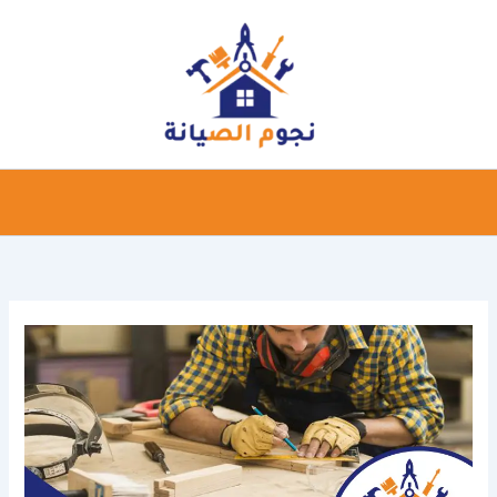
خطي
لى
لمحتوى