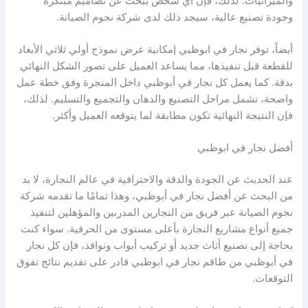
والميزانيات. لذلك، فإن أي شخص يبحث عن تصاميم مبتكرة
وجودة تصنيع عالية، سيجد ذلك لدى شركة نجوم الصيانة.
أيضاً، توفر نجار في ابوظبي إمكانية عرض نموذج أولي ثلاثي الأبعاد
للقطعة قبل تنفيذها، مما يساعد العميل على تصور الشكل النهائي
بدقة. كما يعمل كل نجار في أبوظبي داخل المنجرة وفق خطة عمل
واضحة، تشمل مراحل التصنيع والدهان والتجميع والتسليم. لذلك،
فإن النتيجة النهائية تكون مطابقة لما يتوقعه العميل وأكثر.
أفضل نجار في ابوظبي
عند الحديث عن الجودة والدقة والاحترافية في عالم النجارة، لا بد
من البحث عن أفضل نجار في أبوظبي، وهذا تمامًا ما تقدمه شركة
نجوم الصيانة عبر فريق من النجارين المدربين والمؤهلين لتنفيذ
جميع أنواع مشاريع النجارة بأعلى مستوى من الحرفية. سواء كنت
بحاجة إلى تصنيع أثاث جديد أو تركيب أبواب ونوافذ، فإن كل نجار
في أبوظبي من طاقم نجار في ابوظبي قادر على تقديم نتائج تفوق
التوقعات.