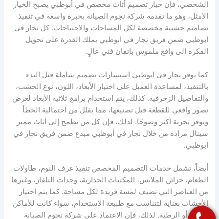
الشخصي، فإن خيار تصميم أثاث مخصص في أبوظبي يصبح الخيار
الأمثل، وهو ما تقدمه شركة نجوم الصيانة بخبرة واسعة في تنفيذ
تصاميم خشبية مخصصة لكل المساحات والاحتياجات. كل نجار في
أبوظبي ضمن فريق نجار في ابوظبي يملك القدرة على تحويل
الفكرة إلى واقع ملموس بإتقان فني عالٍ.
كما توفر نجار في ابوظبي استشارات تصميم شاملة قبل البدء
بالتنفيذ، لمساعدة العميل على اختيار الأبعاد، اللون، نوع الخشب،
والتفاصيل الزخرفية. كذلك، يتم استخدام برامج ثلاثية الأبعاد لعرض
تصور واقعي للقطعة قبل تصنيعها، مما يقلل من احتمالية الخطأ
ويوفر تجربة أكثر وضوحًا. لذلك، فإن كل من يطمح إلى أثاث مميز
سينال مراده من خلال نجار في أبوظبي مبدع ضمن فريق نجار في
ابوظبي.
أيضاً، تشمل خدمات التصميم المخصص تنفيذ غرف النوم، طاولات
الطعام، خزائن الملابس، المكتبات الجدارية، وحدات التلفاز، وغيرها
من العناصر التي تضيف لمسة فريدة لكل مساحة. كما يتم اختيار
الأخشاب بعناية لتتناسب مع طبيعة الاستخدام، سواء كانت للأماكن
الجافة أو الرطبة. لذلك، فإن الاعتماد على شركة نجوم الصيانة