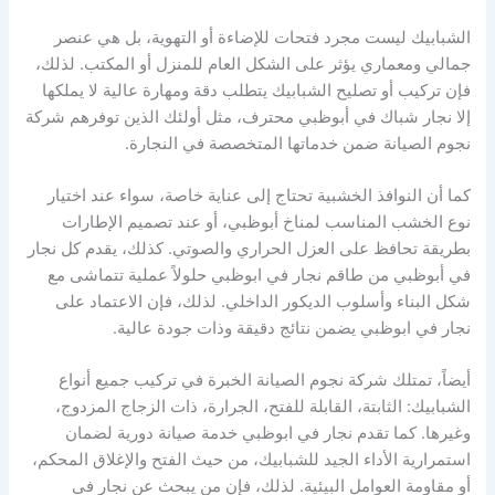
الشبابيك ليست مجرد فتحات للإضاءة أو التهوية، بل هي عنصر
جمالي ومعماري يؤثر على الشكل العام للمنزل أو المكتب. لذلك،
فإن تركيب أو تصليح الشبابيك يتطلب دقة ومهارة عالية لا يملكها
إلا نجار شباك في أبوظبي محترف، مثل أولئك الذين توفرهم شركة
نجوم الصيانة ضمن خدماتها المتخصصة في النجارة.
كما أن النوافذ الخشبية تحتاج إلى عناية خاصة، سواء عند اختيار
نوع الخشب المناسب لمناخ أبوظبي، أو عند تصميم الإطارات
بطريقة تحافظ على العزل الحراري والصوتي. كذلك، يقدم كل نجار
في أبوظبي من طاقم نجار في ابوظبي حلولاً عملية تتماشى مع
شكل البناء وأسلوب الديكور الداخلي. لذلك، فإن الاعتماد على
نجار في ابوظبي يضمن نتائج دقيقة وذات جودة عالية.
أيضاً، تمتلك شركة نجوم الصيانة الخبرة في تركيب جميع أنواع
الشبابيك: الثابتة، القابلة للفتح، الجرارة، ذات الزجاج المزدوج،
وغيرها. كما تقدم نجار في ابوظبي خدمة صيانة دورية لضمان
استمرارية الأداء الجيد للشبابيك، من حيث الفتح والإغلاق المحكم،
أو مقاومة العوامل البيئية. لذلك، فإن من يبحث عن نجار في