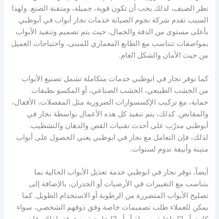
نظر الضيف، لذلك يجب أن تكون قوية، جميلة، ومتقنة الصنع. ولهذا
السبب تقدم شركة نجوم الصيانة خدمات نجار أبواب في أبوظبي
بأعلى مستوى من الدقة والجمال، حيث يتم تصميم وتنفيذ الأبواب
بمواصفات تتناسب مع الطابع المعماري للمبنى، واحتياجات العميل
من حيث الأمان والشكل العام.
كما توفر نجار في ابوظبي خدمات متكاملة تشمل تصنيع الأبواب
من الخشب الطبيعي، الخشب الصناعي، أو المكسو بطبقات
حماية، مع تركيب الإكسسوارات الضرورية مثل المفصلات، الأقفال،
والمقابض. كذلك، يتم تنفيذ كل هذه الأعمال بواسطة نجار في
أبوظبي مدرّب على أحدث تقنيات القص والدهان والتشطيب.
لذلك، فإن التعامل مع نجار في ابوظبي يعني الحصول على أبواب
متينة وأنيقة تدوم لسنوات.
أيضاً، توفر نجار في ابوظبي خدمة تعديل الأبواب الحالية بما
يتناسب مع التغييرات في الأرضيات أو الجدران، بالإضافة إلى
تصليح الأبواب المتضررة من الرطوبة أو الاستخدام الطويل. كما
يمكن للعملاء طلب تصميمات خاصة وفق ذوقهم الشخصي، سواء
كانت أبوابًا داخلية بسيطة أو أبوابًا خارجية مزخرفة. لذلك، فإن من