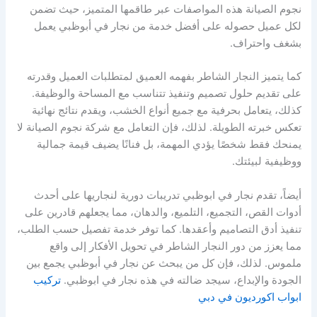
نجوم الصيانة هذه المواصفات عبر طاقمها المتميز، حيث تضمن
لكل عميل حصوله على أفضل خدمة من نجار في أبوظبي يعمل
بشغف واحتراف.
كما يتميز النجار الشاطر بفهمه العميق لمتطلبات العميل وقدرته
على تقديم حلول تصميم وتنفيذ تتناسب مع المساحة والوظيفة.
كذلك، يتعامل بحرفية مع جميع أنواع الخشب، ويقدم نتائج نهائية
تعكس خبرته الطويلة. لذلك، فإن التعامل مع شركة نجوم الصيانة لا
يمنحك فقط شخصًا يؤدي المهمة، بل فنانًا يضيف قيمة جمالية
ووظيفية لبيئتك.
أيضاً، تقدم نجار في ابوظبي تدريبات دورية لنجاريها على أحدث
أدوات القص، التجميع، التلميع، والدهان، مما يجعلهم قادرين على
تنفيذ أدق التصاميم وأعقدها. كما توفر خدمة تفصيل حسب الطلب،
مما يعزز من دور النجار الشاطر في تحويل الأفكار إلى واقع
ملموس. لذلك، فإن كل من يبحث عن نجار في أبوظبي يجمع بين
الجودة والإبداع، سيجد ضالته في هذه نجار في ابوظبي.
تركيب
ابواب اكورديون في دبي