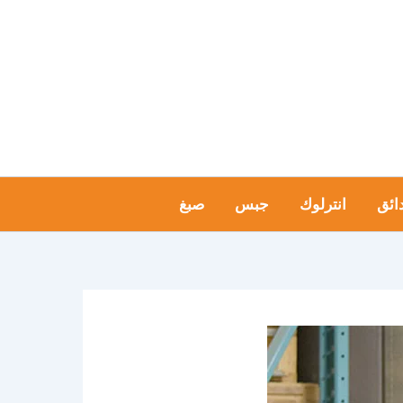
ائق
انترلوك
جبس
صبغ