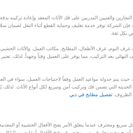
نجارين والفنيين المدربين على فك الأثاث المعقد وإعادة تركيبه بدقة
 فإن الشركة توفر خدمة تغليف وحماية القطع أثناء النقل لضمان سلام
س بكل ثقة.
رف النوم، غرف الأطفال، المطابخ، مكاتب العمل، والأثاث الخشبي 
النهائي بعد التركيب، مما يوفر على العميل وقتاً وجهداً. لذلك، تعتبر ش
 حيث يتم جدولة مواعيد العمل وفقاً لاحتياجات العميل، سواء في الع
 الحديثة التي تضمن فك وتركيب آمن وسريع لكل أنواع الأثاث. لذلك، يُ
ل الظروف.
تفصيل مطابخ في دبي
سريع ومحترف عندما يتعلق الأمر بفتح الأقفال الخشبية أو المعدنية ا
ك، أصبح وجود نجار في دبي مختص في فتح الأقفال أمرًا ضروريًا لكل 