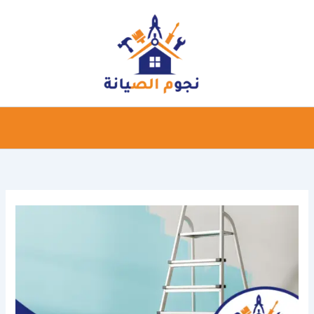
خطي
لى
لمحتوى