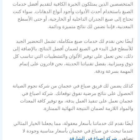
المتخصصين الذين يمتلكون الخبرة الكافية لتقديم أفضل خدمات
الصبغ باستخدام أحدث الأدوات وأجود أنواع الدهانات. سواء كنت
تحتاج إلى صبغ الجدران الداخلية أو الخارجية، أو حتى الأسطح
المعدنية، فإننا نضمن لك نتائج متميزة ودائمة.
أيضًا نحن نقدم لك خدمات صبغ متكاملة، تشمل التحضير الجيد
للأسطح قبل البدء في الصبغ لضمان أفضل النتائج. بالإضافة إلى
ذلك، نحن نعمل على توفير الألوان والتشطيبات التي تناسب كل
ذوق وميزانية. بفضل تقنياتنا الحديثة، نحن قادرون على إتمام
المهمة بسرعة ودقة.
كذلك يضمن لك فريق صباغ في عجمان من شركة نجوم الصيانة
الحصول على نتائج مرضية تفوق توقعاتك. شركة اصباغ في
عجمان نعمل على تنفيذ العمل بدقة، مع توفير كافة المعدات
والمواد اللازمة لضمان النتيجة النهائية الممتازة.
أيضًا نقدم لك خدماتنا بأسعار معقولة، مما يجعلنا الخيار المثالي
عندما تبحث عن صباغ في عجمان بأسعار مناسبة وجودة لا
تضاهى.
شركة اصباغ في الشارقة