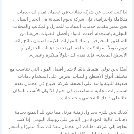
إذا كنت تبحث عن شركة دهانات في عجمان تقدم لك خدمات
متكاملة واحترافية، فإن شركة نجوم الصيانة هي الخيار المثالي.
نحن نتميز بتقديم خدمات الدهانات للمنازل والمكاتب والمحلات
التجارية باستخدام أحدث المواد وأفضل التقنيات. فريقنا من
الصباغين المحترفين يمتلك المهارات اللازمة لضمان نتائج رائعة
تدوم طويلاً. سواء كنت بحاجة إلى تجديد دهانات الجدران أو
الأسطح المعدنية، فإننا نقدم لك حلولاً مبتكرة وعصرية.
أيضًا نحن نولي اهتمامًا بالغًا لاختيار أفضل المواد التي تتناسب مع
مختلف أنواع الأسطح والبيئات. نحرص على استخدام دهانات
صديقة للبيئة وآمنة على الصحة. شركة اصباغ في عجمان نقدم
استشارات مجانية لمساعدتك في اختيار الألوان الأنسب للمكان
بناءً على ذوقك الشخصي واحتياجاتك.
كذلك نحن نلتزم بجداول زمنية مرنة، مما يتيح لك التمتع بخدمة
دهانات عالية الجودة دون التأثير على روتينك اليومي. إذا كنت
بحاجة إلى شركة دهانات في عجمان تنفذ لك عملًا متميزًا وبأسعار
معقولة، نحن هنا لتلبية كافة احتياجاتك.